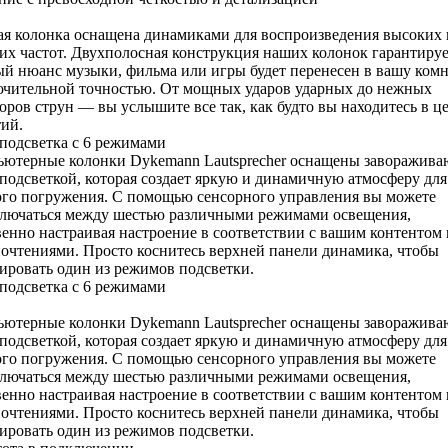
я колонка оснащена динамиками для воспроизведения высоких 
их частот. Двухполосная конструкция наших колонок гарантируе
й нюанс музыки, фильма или игры будет перенесен в вашу комн
чительной точностью. От мощных ударов ударных до нежных
оров струн — вы услышите все так, как будто вы находитесь в ц
ий.
подсветка
с 6 режимами
ютерные колонки Dykemann Lautsprecher оснащены заворажив
одсветкой, которая создает яркую и динамичную атмосферу для
го погружения. С помощью сенсорного управления вы можете
лючаться между шестью различными режимами освещения,
енно настраивая настроение в соответствии с вашим контентом
очтениями. Просто коснитесь верхней панели динамика, чтобы
ировать один из режимов подсветки.
подсветка
с 6 режимами
ютерные колонки Dykemann Lautsprecher оснащены заворажив
одсветкой, которая создает яркую и динамичную атмосферу для
го погружения. С помощью сенсорного управления вы можете
лючаться между шестью различными режимами освещения,
енно настраивая настроение в соответствии с вашим контентом
очтениями. Просто коснитесь верхней панели динамика, чтобы
ировать один из режимов подсветки.