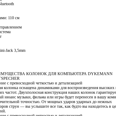
luetooth
ми: 110 cм
управлением
истема
т
ini-Jack 3,5mm
ИМУЩЕСТВА КОЛОНОК ДЛЯ КОМПЬЮТЕРА DYKEMANN
TSPECHER
ние с превосходной
четкостью и детализацией
я колонка оснащена динамиками для воспроизведения высоких 
их частот. Двухполосная конструкция наших колонок гарантируе
й нюанс музыки, фильма или игры будет перенесен в вашу комн
чительной точностью. От мощных ударов ударных до нежных
оров струн — вы услышите все так, как будто вы находитесь в ц
ий.
ние с превосходной
четкостью и детализацией