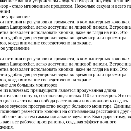
жение с вашим устройством - будь то телефон, ноутбук, планше
изор - стало мгновенным процессом. Несколько секунд и всего п
ений!
ное
управление
и питания и регулировки громкости, в компьютерных колонках
ann Lautsprecher, легко доступны на лицевой панели. Встроенна
етка позволяет использовать кнопки, даже не глядя на них. Это
нно удобно для регулировки звука во время игр или просмотра
ов, когда внимание сосредоточено на экране.
ное
управление
и питания и регулировки громкости, в компьютерных колонках
ann Lautsprecher, легко доступны на лицевой панели. Встроенна
етка позволяет использовать кнопки, даже не глядя на них. Это
нно удобно для регулировки звука во время игр или просмотра
ов, когда внимание сосредоточено на экране.
одит для
больших мониторов
 из ключевых преимуществ является продуманная длина
нительного шнура, составляющая целых 110 сантиметров. Это н
о цифра – это ваша свобода расстановки и возможность создать
ьное звуковое пространство вокруг большого монитора. Длинны
позволяет разместить колонки на оптимальном расстоянии друг 
, обеспечивая тем самым идеальное звучание. Благодаря этому, з
ывает все рабочее пространство, создавая эффект полного
жения.