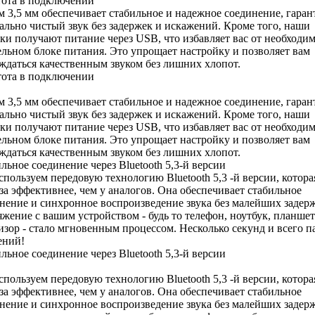
тота
в подключении
м 3,5 мм обеспечивает стабильное и надежное соединение, гаран
ально чистый звук без задержек и искажений. Кроме того, наши
ки получают питание через USB, что избавляет вас от необходи
ельном блоке питания. Это упрощает настройку и позволяет вам
ждаться качественным звуком без лишних хлопот.
тота
в подключении
м 3,5 мм обеспечивает стабильное и надежное соединение, гаран
ально чистый звук без задержек и искажений. Кроме того, наши
ки получают питание через USB, что избавляет вас от необходи
ельном блоке питания. Это упрощает настройку и позволяет вам
ждаться качественным звуком без лишних хлопот.
ильное соединение
через Bluetooth 5,3-й версии
пользуем передовую технологию Bluetooth 5,3 -й версии, котора
аза эффективнее, чем у аналогов. Она обеспечивает стабильное
нение и синхронное воспроизведение звука без малейших задерж
жение с вашим устройством - будь то телефон, ноутбук, планше
изор - стало мгновенным процессом. Несколько секунд и всего п
ений!
ильное соединение
через Bluetooth 5,3-й версии
пользуем передовую технологию Bluetooth 5,3 -й версии, котора
аза эффективнее, чем у аналогов. Она обеспечивает стабильное
нение и синхронное воспроизведение звука без малейших задерж